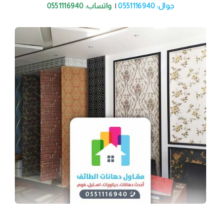
جوال: 0551116940
|
واتساب: 0551116940