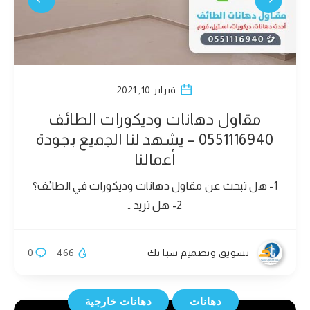
فبراير 10, 2021
مقاول دهانات وديكورات الطائف
0551116940 – يشهد لنا الجميع بجودة
أعمالنا
1- هل تبحث عن مقاول دهانات وديكورات في الطائف؟
2- هل تريد…
تسويق وتصميم سبا تك
466
0
دهانات
دهانات خارجية