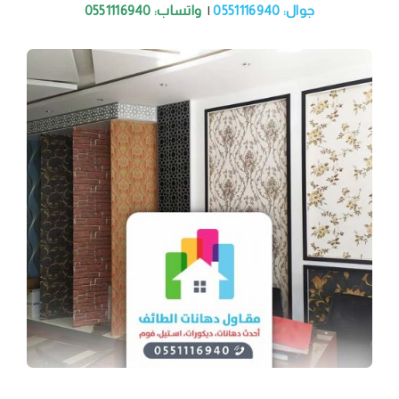
جوال: 0551116940
|
واتساب: 0551116940