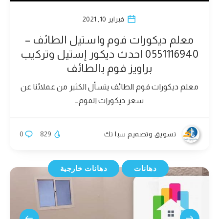
فبراير 10, 2021
معلم ديكورات فوم واستيل الطائف –
0551116940 احدث ديكور إستيل وتركيب
براويز فوم بالطائف
معلم ديكورات فوم الطائف يتسأل الكثير من عملائنا عن
سعر ديكورات الفوم…
تسويق وتصميم سبا تك
829
0
دهانات
دهانات خارجية